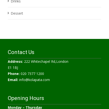
Drinks
Dessert
Contact Us
Address:
222 Whitechapel Rd,London
E1 1BJ
Phone:
020 7377 1200
Email:
info@kolapata.com
Opening Hours
Monday –
Thursday